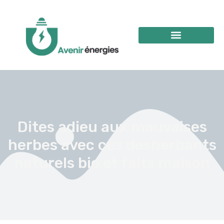
Dites adieu aux mauvaises
herbes avec ces desherbants
naturels bio et faits maison