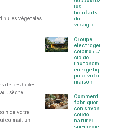
decouvrez
les
bienfaits
d’huiles végétales
du
vinaigre
Groupe
electrogene
solaire : La
cle de
l’autonomie
energetique
pour votre
maison
s de ces huiles.
au : sèche,
Comment
fabriquer
son savon
soin de votre
solide
ui connaît un
naturel
soi-meme