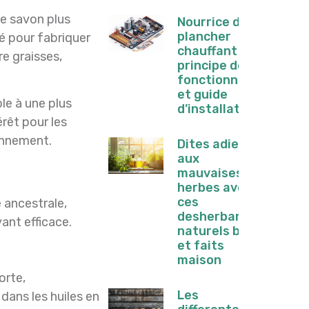
le savon plus
Nourrice de
plancher
é pour fabriquer
chauffant :
re graisses,
principe de
fonctionnement
et guide
le à une plus
d’installation
érêt pour les
onnement.
Dites adieu
aux
mauvaises
herbes avec
ces
 ancestrale,
desherbants
ant efficace.
naturels bio
et faits
maison
orte,
Les
dans les huiles en