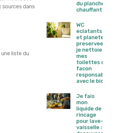
du plancher
ux sources dans
chauffant
WC
eclatants
et planete
preservee :
je nettoie
une liste du
mes
toilettes de
facon
responsable
avec le bio
Je fais
mon
liquide de
rincage
pour lave-
vaisselle :