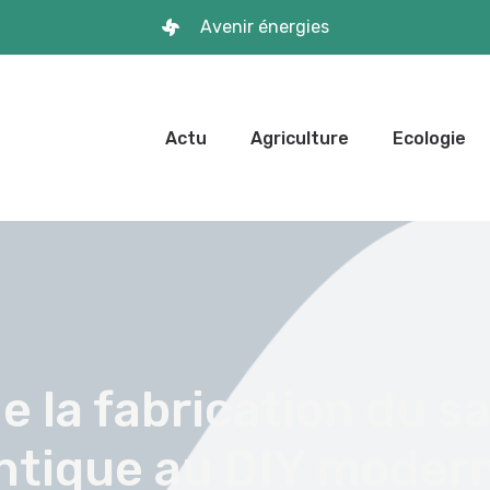
Avenir énergies
Actu
Agriculture
Ecologie
e la fabrication du s
ntique au DIY moder