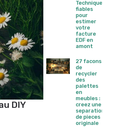
Techniques
fiables
pour
estimer
votre
facture
EDF en
amont
27 facons
de
recycler
des
palettes
en
meubles :
 au DIY
creez une
separation
de pieces
originale