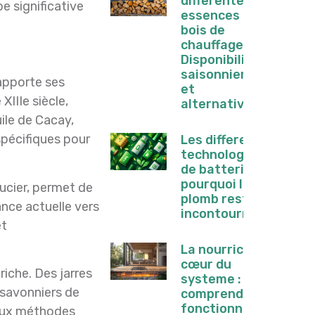
differentes
e significative
essences de
bois de
chauffage :
Disponibilite
saisonniere
 apporte ses
et
XIIIe siècle,
alternatives
ile de Cacay,
 spécifiques pour
Les differentes
technologies
de batteries :
pourquoi le
ucier, permet de
plomb reste
ance actuelle vers
incontournable
et
La nourrice,
cœur du
riche. Des jarres
systeme :
 savonniers de
comprendre le
fonctionnement
r aux méthodes