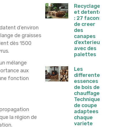
Recyclage
et detente
: 27 facons
de creer
datent d’environ
des
élange de graisses
canapes
d’exterieur
aient dès 1500
avec des
rus.
palettes
t un mélange
Les
mportance aux
differentes
 une fonction
essences
de bois de
chauffage :
Techniques
de coupe
a propagation
adaptees a
que la région de
chaque
variete
ation.