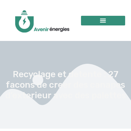
Recyclage et detente : 27
facons de creer des canapes
d’exterieur avec des palettes