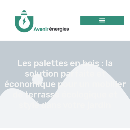
Les palettes en bois : la
solution parfaite et
économique pour un mobilier
de terrasse écologique et
stylé dans votre jardin